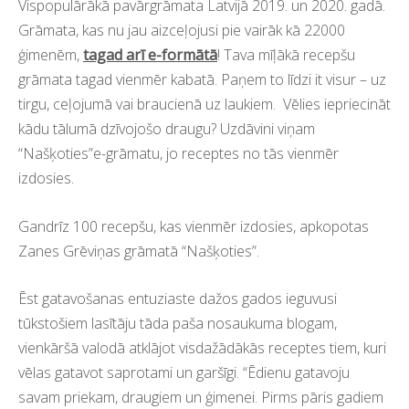
Vispopulārākā pavārgrāmata Latvijā 2019. un 2020. gadā.
Grāmata, kas nu jau aizceļojusi pie vairāk kā 22000
ģimenēm,
tagad arī e-formātā
! Tava mīļākā recepšu
grāmata tagad vienmēr kabatā. Paņem to līdzi it visur – uz
tirgu, ceļojumā vai braucienā uz laukiem. Vēlies iepriecināt
kādu tālumā dzīvojošo draugu? Uzdāvini viņam
“Našķoties”e-grāmatu, jo receptes no tās vienmēr
izdosies.
Gandrīz 100 recepšu, kas vienmēr izdosies, apkopotas
Zanes Grēviņas grāmatā “Našķoties”.
Ēst gatavošanas entuziaste dažos gados ieguvusi
tūkstošiem lasītāju tāda paša nosaukuma blogam,
vienkāršā valodā atklājot visdažādākās receptes tiem, kuri
vēlas gatavot saprotami un garšīgi. “Ēdienu gatavoju
savam priekam, draugiem un ģimenei. Pirms pāris gadiem