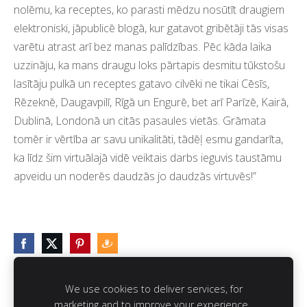
nolēmu, ka receptes, ko parasti mēdzu nosūtīt draugiem
elektroniski, jāpublicē blogā, kur gatavot gribētāji tās visas
varētu atrast arī bez manas palīdzības. Pēc kāda laika
uzzināju, ka mans draugu loks pārtapis desmitu tūkstošu
lasītāju pulkā un receptes gatavo cilvēki ne tikai Cēsīs,
Rēzeknē, Daugavpilī, Rīgā un Engurē, bet arī Parīzē, Kairā,
Dublinā, Londonā un citās pasaules vietās. Grāmata
tomēr ir vērtība ar savu unikalitāti, tādēļ esmu gandarīta,
ka līdz šim virtuālajā vidē veiktais darbs ieguvis taustāmu
apveidu un noderēs daudzās jo daudzās virtuvēs!”
We use cookies to deliver services, for
marketing and to improve your experience.