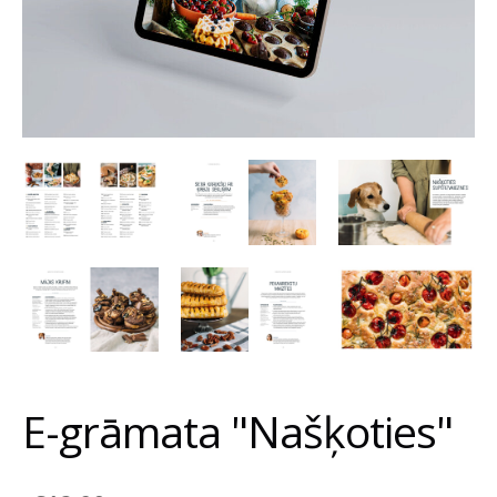
E-grāmata "Našķoties"