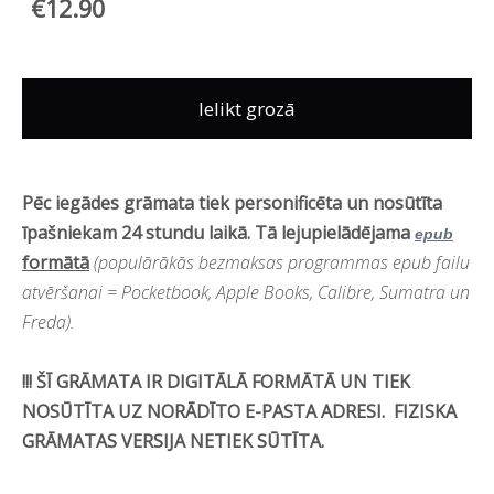
€12.90
Ielikt grozā
Pēc iegādes grāmata tiek personificēta un nosūtīta
īpašniekam 24 stundu laikā. Tā lejupielādējama
epub
formātā
(populārākās bezmaksas programmas epub failu
atvēršanai = Pocketbook, Apple Books, Calibre, Sumatra un
Freda).
!!! ŠĪ GRĀMATA IR DIGITĀLĀ FORMĀTĀ UN TIEK
NOSŪTĪTA UZ NORĀDĪTO E-PASTA ADRESI. FIZISKA
GRĀMATAS VERSIJA NETIEK SŪTĪTA.