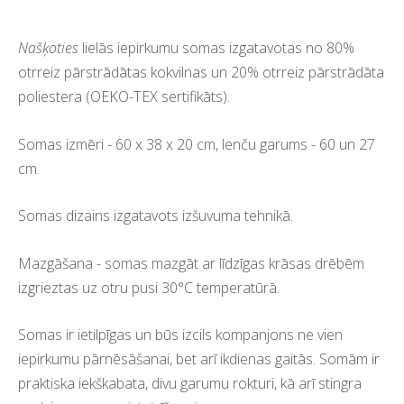
Našķoties
lielās iepirkumu somas izgatavotas no 80%
otrreiz pārstrādātas kokvilnas un 20% otrreiz pārstrādāta
poliestera (
OEKO-TEX
sertifikāts).
Somas izmēri - 60 x 38 x 20 cm, lenču garums - 60 un 27
cm.
Somas dizains izgatavots izšuvuma tehnikā.
Mazgāšana - somas mazgāt ar līdzīgas krāsas drēbēm
izgrieztas uz otru pusi 30°C temperatūrā.
Somas ir ietilpīgas un būs izcils kompanjons ne vien
iepirkumu pārnēsāšanai, bet arī ikdienas gaitās. Somām ir
praktiska iekškabata, divu garumu rokturi, kā arī stingra